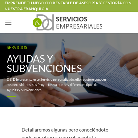
Saltar
EMPRENDE TU NEGOCIO RENTABLE DE ASESORÍA Y GESTORÍA CON
NUESTRA FRANQUICIA
al
contenido
SERVICIOS
AYUDAS Y
SUBVENCIONES
D & D le presenta este Servicio personalizado, ello requiere conocer
sus necesidades, sus Proyectos ya que hay diferentes tipos de
Ayudas y Subvenciones.
Detallaremos algunas pero conociéndote
podemos ofrecerte no solamente la