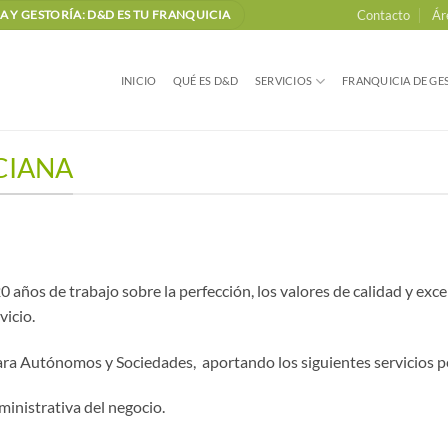
Contacto
Ár
 Y GESTORÍA: D&D ES TU FRANQUICIA
INICIO
QUÉ ES D&D
SERVICIOS
FRANQUICIA DE GES
CIANA
0 años de trabajo sobre la perfección, los valores de calidad y exc
vicio.
 para Autónomos y Sociedades, aportando los siguientes servicios 
ministrativa del negocio.