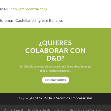
Mail:
info@empreantia.com
Idiomas: Castellano, Inglés e Italiano.
¿QUIERES
COLABORAR CON
D&D?
En D&D disponemos de una amplia red de colaboradores en
todo el territorio nacional.
CONTÁCTANOS
Copyright 2026 ©
D&D Servicios Empresariales
Aviso Legal
Política de Privacidad
Política de Cookies