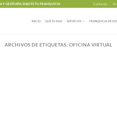
Contacto
Ár
 Y GESTORÍA: D&D ES TU FRANQUICIA
INICIO
QUÉ ES D&D
SERVICIOS
FRANQUICIA DE GES
ARCHIVOS DE ETIQUETAS:
OFICINA VIRTUAL