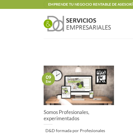
Saltar
EMPRENDE TU NEGOCIO RENTABLE DE ASESORÍA
al
contenido
09
Ene
Somos Profesionales,
experimentados
D&D formada por Profesionales