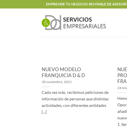
Saltar
EMPRENDE TU NEGOCIO RENTABLE DE ASESORÍA
al
contenido
NUEVO MODELO
NUE
FRANQUICIA D & D
PRO
FRA
30 noviembre, 2021
24 no
Cada vez más, recibimos peticiones de
Hemo
información de personas que distintas
Oport
actividades, con diferentes entidades
añadi
[...]
nuevo
1. Ser