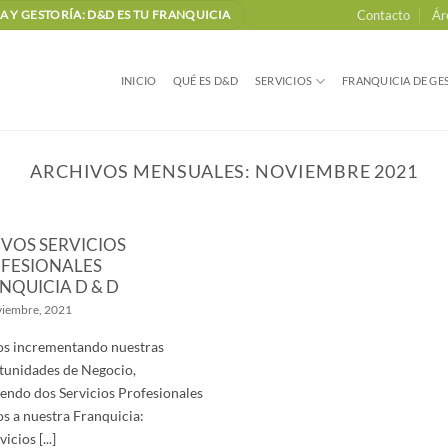
Contacto
Ár
 Y GESTORÍA: D&D ES TU FRANQUICIA
INICIO
QUÉ ES D&D
SERVICIOS
FRANQUICIA DE GES
ARCHIVOS MENSUALES:
NOVIEMBRE 2021
VOS SERVICIOS
FESIONALES
NQUICIA D & D
viembre, 2021
s incrementando nuestras
unidades de Negocio,
endo dos Servicios Profesionales
s a nuestra Franquicia:
vicios [...]