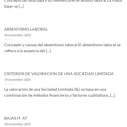
Concepto de falsa baja y su relevancia en el ámbito laboral La «falsa
baja» se [...]
ABSENTISMO LABORAL
20 noviembre, 2025
Concepto y causas del absentismo laboral El absentismo laboral se
refiere a la ausencia del [...]
CRITERIOS DE VALORACION DE UNA SOCIEDAD LIMITADA
19 noviembre, 2025
La valoración de una Sociedad Limitada (SL) se basa en una
combinación de métodos financieros y factores cualitativos, [...]
BAJAS IT- AT
18 noviembre, 2025