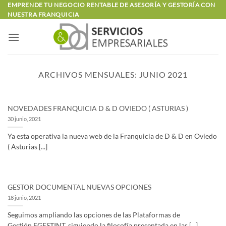
Saltar
EMPRENDE TU NEGOCIO RENTABLE DE ASESORÍA Y GESTORÍA CON
NUESTRA FRANQUICIA
al
contenido
ARCHIVOS MENSUALES:
JUNIO 2021
NOVEDADES FRANQUICIA D & D OVIEDO ( ASTURIAS )
30 junio, 2021
Ya esta operativa la nueva web de la Franquicia de D & D en Oviedo
( Asturias [...]
GESTOR DOCUMENTAL NUEVAS OPCIONES
18 junio, 2021
Seguimos ampliando las opciones de las Plataformas de
Gestión EGESTINT, siguiendo la filosofía presentada en las [...]