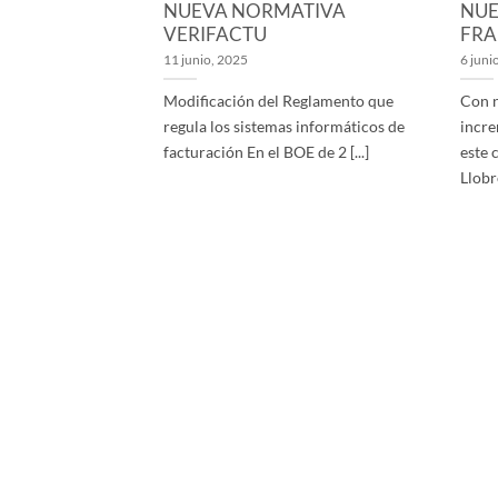
NUEVA NORMATIVA
NUE
VERIFACTU
FRA
11 junio, 2025
6 juni
Modificación del Reglamento que
Con n
regula los sistemas informáticos de
incre
facturación En el BOE de 2 [...]
este 
Llobre