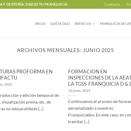
Contacto
Ár
 Y GESTORÍA: D&D ES TU FRANQUICIA
INICIO
QUÉ ES D&D
SERVICIOS
FRANQUICIA DE GES
ARCHIVOS MENSUALES:
JUNIO 2025
TURAS PROFORMA EN
FORMACION EN
IFACTU
INSPECCIONES DE LA AEAT
LA TGSS FRANQUICIA D & 
io, 2025
13 junio, 2025
troducción y edición temporal de
Continuamos el proceso de forma
, visualización previa, etc. de
personalizado a nuestros
ras no está prohibida [...]
Franquiciados. En este caso, en c
tramitar [...]