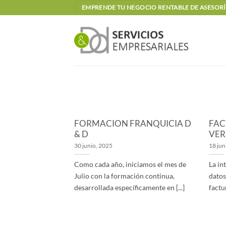
Saltar
EMPRENDE TU NEGOCIO RENTABLE DE ASESORÍA
al
contenido
FORMACION FRANQUICIA D
FAC
& D
VER
30 junio, 2025
18 jun
Como cada año, iniciamos el mes de
La in
Julio con la formación continua,
datos
desarrollada específicamente en [...]
factu