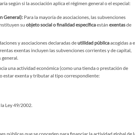
ría según si la asociación aplica el régimen general o el especial:
n General):
Para la mayoría de asociaciones, las subvenciones
onstituyen su
objeto social o finalidad específica
están
exentas
de
aciones y asociaciones declaradas de
utilidad pública
acogidas a e
rentas exentas incluyen las subvenciones corrientes y de capital,
 general.
ancia una actividad económica (como una tienda o prestación de
no estar exenta y tributar al tipo correspondiente:
 la Ley 49/2002.
s públicas que se conceden para financiar la actividad global de l