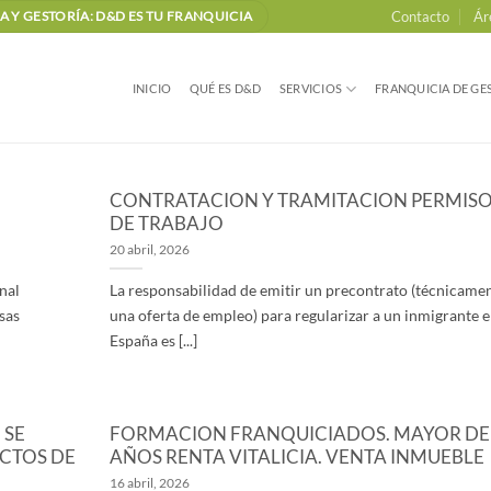
Contacto
Ár
 Y GESTORÍA: D&D ES TU FRANQUICIA
INICIO
QUÉ ES D&D
SERVICIOS
FRANQUICIA DE GES
CONTRATACION Y TRAMITACION PERMIS
DE TRABAJO
20 abril, 2026
nal
La responsabilidad de emitir un precontrato (técnicame
sas
una oferta de empleo) para regularizar a un inmigrante 
España es [...]
 SE
FORMACION FRANQUICIADOS. MAYOR DE
ECTOS DE
AÑOS RENTA VITALICIA. VENTA INMUEBLE
16 abril, 2026