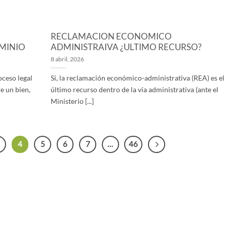
RECLAMACION ECONOMICO
MINIO
ADMINISTRAIVA ¿ULTIMO RECURSO?
8 abril, 2026
oceso legal
Sí, la reclamación económico-administrativa (REA) es el
e un bien,
último recurso dentro de la vía administrativa (ante el
Ministerio [...]
4
5
6
7
…
46