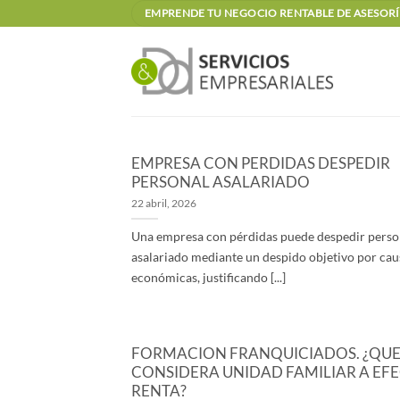
Saltar
EMPRENDE TU NEGOCIO RENTABLE DE ASESORÍA
al
contenido
EMPRESA CON PERDIDAS DESPEDIR
PERSONAL ASALARIADO
22 abril, 2026
Una empresa con pérdidas puede despedir perso
asalariado mediante un despido objetivo por cau
económicas, justificando [...]
FORMACION FRANQUICIADOS. ¿QUE
CONSIDERA UNIDAD FAMILIAR A EF
RENTA?