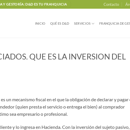
Contacto
Ár
 Y GESTORÍA: D&D ES TU FRANQUICIA
INICIO
QUÉ ES D&D
SERVICIOS
FRANQUICIA DE GES
ADOS. QUE ES LA INVERSION DEL
 es un mecanismo fiscal en el que la obligación de declarar y pagar 
endedor (quien presta el servicio o entrega el bien) al comprador
último sea empresario o profesional.
ente y lo ingresa en Hacienda. Con la inversión del sujeto pasivo, 