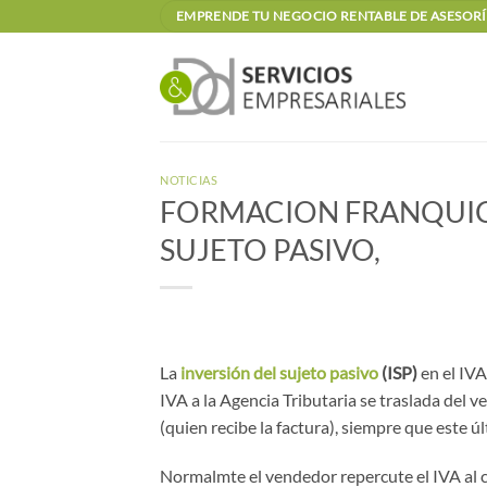
Saltar
EMPRENDE TU NEGOCIO RENTABLE DE ASESORÍA
al
contenido
NOTICIAS
FORMACION FRANQUICI
SUJETO PASIVO,
La
inversión del sujeto pasivo
(ISP)
en el IVA
IVA a la Agencia Tributaria se traslada del v
(quien recibe la factura), siempre que este 
Normalmte el vendedor repercute el IVA al cli