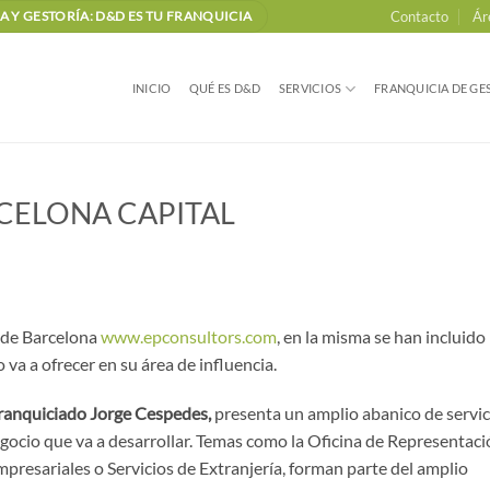
Contacto
Ár
 Y GESTORÍA: D&D ES TU FRANQUICIA
INICIO
QUÉ ES D&D
SERVICIOS
FRANQUICIA DE GES
RCELONA CAPITAL
 de Barcelona
www.epconsultors.com
, en la misma se han incluido
va a ofrecer en su área de influencia.
ranquiciado
Jorge Cespedes,
presenta un amplio abanico de servic
gocio que va a desarrollar. Temas como la Oficina de Representaci
presariales o Servicios de Extranjería, forman parte del amplio