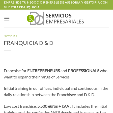
Saltar
EMPRENDE TU NEGOCIO RENTABLE DE ASESORÍA Y GESTORÍA CON
NUESTRA FRANQUICIA
al
contenido
NOTICIAS
FRANQUICIA D & D
Franchise for
ENTREPRENEURS
and
PROFESSIONALS
who
want to expand their range of Services.
Initial training in our offices, individual and continuous in the
daily relationship between the Franchisee and D & D.
Low cost franchise.
5,500 euros + I.V.A
.. It includes the initial
training and the confection WEB developed to measure the