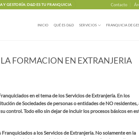
Contacto
Ár
 Y GESTORÍA: D&D ES TU FRANQUICIA
INICIO
QUÉ ES D&D
SERVICIOS
FRANQUICIA DE GES
Y LA FORMACION EN EXTRANJERIA
ranquiciados en el tema de los Servicios de Extranjería. En los
itución de Sociedades de personas o entidades de NO residentes, 
u control. Todo ello sin dejar de incluir los procesos básicos en es
s Franquiciados a los Servicios de Extranjería. No solamente en la