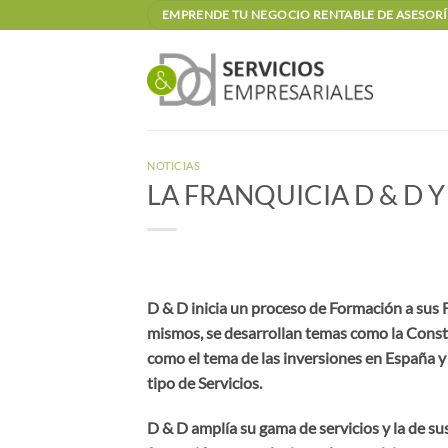
Saltar
EMPRENDE TU NEGOCIO RENTABLE DE ASESORÍA
al
contenido
NOTICIAS
LA FRANQUICIA D & D 
D & D inicia un proceso de Formación a sus F
mismos, se desarrollan temas como la Const
como el tema de las inversiones en España y s
tipo de Servicios.
D & D amplía su gama de servicios y la de su