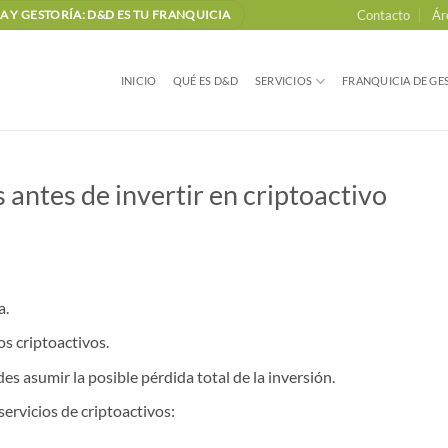
Contacto
Ár
 Y GESTORÍA: D&D ES TU FRANQUICIA
INICIO
QUÉ ES D&D
SERVICIOS
FRANQUICIA DE GES
antes de invertir en criptoactivo
a.
s criptoactivos.
s asumir la posible pérdida total de la inversión.
servicios de criptoactivos: