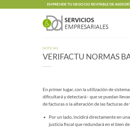
Saltar
EMPRENDE TU NEGOCIO RENTABLE DE ASESORÍA
al
contenido
NOTICIAS
VERIFACTU NORMAS BA
En primer lugar, con la utilización de siste
dificultará y detectará– que se puedan lleva
de facturas o la alteración de las facturas 
Por un lado, incidirá directamente en un
justicia fiscal que redundará en el bien de