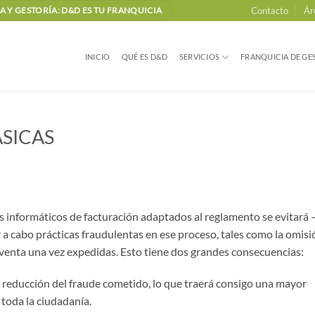
Contacto
Ár
 Y GESTORÍA: D&D ES TU FRANQUICIA
INICIO
QUÉ ES D&D
SERVICIOS
FRANQUICIA DE GES
SICAS
mas informáticos de facturación adaptados al reglamento se evitará 
r a cabo prácticas fraudulentas en ese proceso, tales como la omisi
de venta una vez expedidas. Esto tiene dos grandes consecuencias:
a reducción del fraude cometido, lo que traerá consigo una mayor
 toda la ciudadanía.