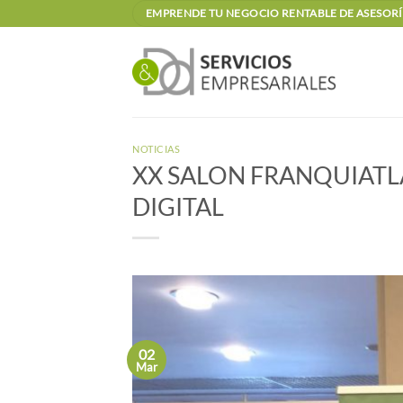
Saltar
EMPRENDE TU NEGOCIO RENTABLE DE ASESORÍA
al
contenido
NOTICIAS
XX SALON FRANQUIATL
DIGITAL
02
Mar