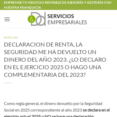
Saltar
EMPRENDE TU NEGOCIO RENTABLE DE ASESORÍA Y GESTORÍA CON
NUESTRA FRANQUICIA
al
contenido
NOTICIAS
DECLARACION DE RENTA, LA
SEGURIDAD ME HA DEVUELTO UN
DINERO DEL AÑO 2023. ¿LO DECLARO
EN EL EJERCICIO 2025 O HAGO UNA
COMPLEMENTARIA DEL 2023?
Como regla general, el dinero devuelto por la Seguridad
Social en 2025 correspondiente al año 2023
se declara en el
ejercicio actual 2025 y NO se hace una declaración