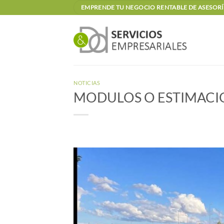
Saltar
EMPRENDE TU NEGOCIO RENTABLE DE ASESORÍA
al
contenido
NOTICIAS
MODULOS O ESTIMACI