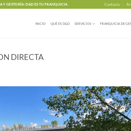
Contacto
Ár
 Y GESTORÍA: D&D ES TU FRANQUICIA
INICIO
QUÉ ES D&D
SERVICIOS
FRANQUICIA DE GES
ON DIRECTA