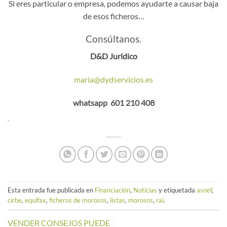
Si eres particular o empresa, podemos ayudarte a causar baja
de esos ficheros…
Consúltanos.
D&D Jurídico
maria@dydservicios.es
whatsapp
601 210 408
Esta entrada fue publicada en
Financiación
,
Noticias
y etiquetada
asnef
,
cirbe
,
equifax
,
ficheros de morosos
,
listas
,
morosos
,
rai
.
VENDER CONSEJOS PUEDE